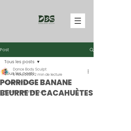
Post
Tous les posts
Dance Body Sculpt
Tous les posts
5 nov. 2020
2 min de lecture
PORRIDGE BANANE
Commencer
BEURRE DE CACAHUÈTES
Votre communauté