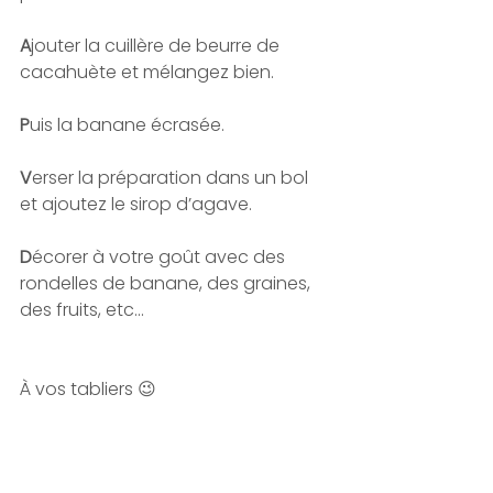
A
jouter la cuillère de beurre de 
cacahuète et mélangez bien. 
P
uis la banane écrasée. 
V
erser la préparation dans un bol 
et ajoutez le sirop d’agave. 
D
écorer à votre goût avec des 
rondelles de banane, des graines, 
des fruits, etc...
À vos tabliers 😉