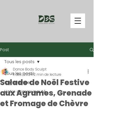
Post
Tous les posts
Dance Body Sculpt
Tous les posts
11 déc. 2024
2 min de lecture
Salade de Noël Festive
Commencer
aux Agrumes, Grenade
Votre communauté
et Fromage de Chèvre