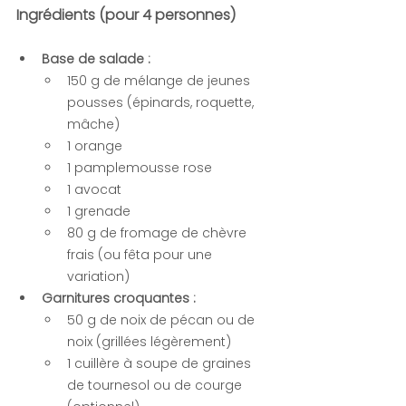
Ingrédients (pour 4 personnes)
Base de salade :
150 g de mélange de jeunes 
pousses (épinards, roquette, 
mâche)
1 orange
1 pamplemousse rose
1 avocat
1 grenade
80 g de fromage de chèvre 
frais (ou fêta pour une 
variation)
Garnitures croquantes :
50 g de noix de pécan ou de 
noix (grillées légèrement)
1 cuillère à soupe de graines 
de tournesol ou de courge 